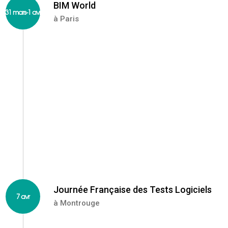
BIM World
31 mars-1 avr
à Paris
Le congrès BIM World est dédié à la transformation
digitale de la construction, de l’immobilier et de
l’aménagement.
https://www.building360.online/bim-world/
Journée Française des Tests Logiciels
7 avr
à Montrouge