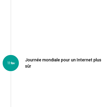
https://www.forum-fic.com/accueil.html
Journée mondiale pour un Internet plus
11 fev
sûr
Safer Internet Day