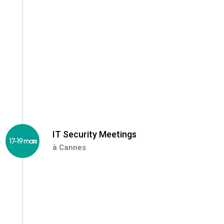
L’événement des professionnels de la Veille, de
l’Information et de la Connaissance et de la Data
Intelligence. http://www.i-expo.net/
IT Security Meetings
17-19 mars
à Cannes