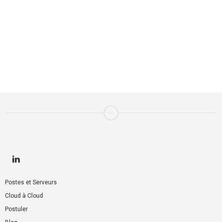
Le rendez-vous de référence pour tous les
professionnels de l’univers tech qui a accueilli 9000
visiteurs en 2019. Retrouvez les experts du cloud
hybride, multicloud, cybersécurité, culture DevOps,
blockchain, edge computing, intelligence artificielle,
big data.... https://www.cloudexpoeurope.fr/
Postes et Serveurs
Cloud à Cloud
Postuler