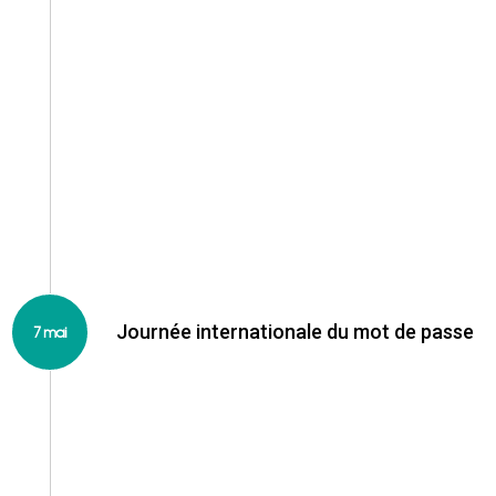
La Journée Française des Tests Logiciels, qui
rassemble les professionnels du test logiciel et de la
qualité des systèmes d’information en France.
https://www.cftl.fr/JFTL/accueil/
Journée internationale du mot de passe
7 mai