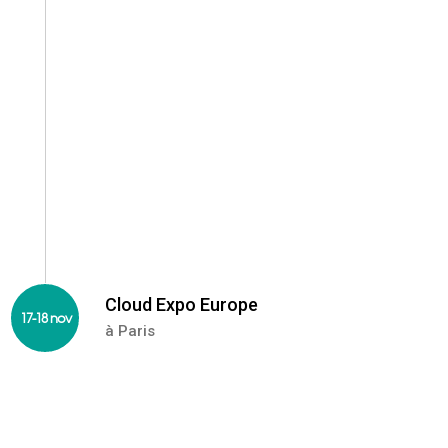
Le mois d'octobre est dédié à la cybersécurité,
retrouvez de nombreuses informations sur les
réseaux de l'ANSSI.
Cloud Expo Europe
17-18 nov
à Paris