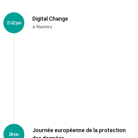
Digital Change
21-22 jan
à Nantes
En 2020, c'est la 4ème édition du Digital Change, le
grand rendez-vous de la transition numérique. Au
programme des parcours de visite répondant aux
questions qui se posent en matière de cybersécurité,
Journée européenne de la protection
28 jan
relation clients, data, outils collaboratifs, formation