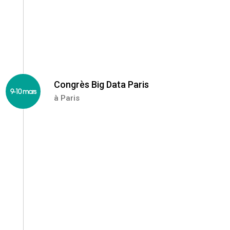
Congrès Big Data Paris
9-10 mars
à Paris
Le rendez-vous incontournable des acteurs du Big
Data. Durant ces 2 jours, vous retrouverez 250
exposants, 100 speakers qui s’exprimeront sur les