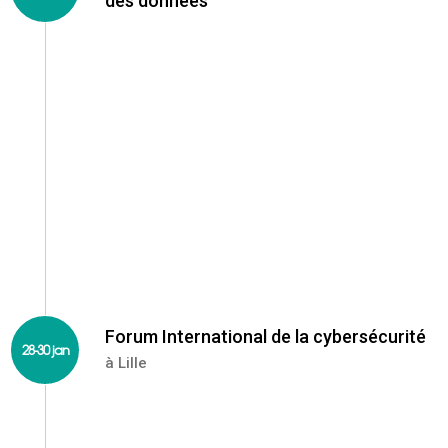
des données
et RH, réalité virtuelle et augmentée, équipement,
financement, etc. https://www.digital-change.fr/
Data Privacy Day
Forum International de la cybersécurité
28-30 jan
à Lille