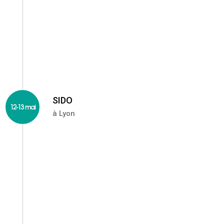
SIDO
12-13 mai
à Lyon
SIDO est l'événement leader IOT, IA et robotique en